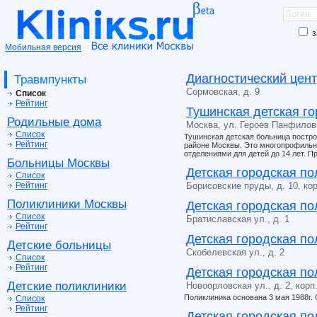
з
Мобильная версия
Диагностический цен
Травмпункты
Сормовская, д. 9
Список
Рейтинг
Тушинская детская г
Родильные дома
Москва, ул. Героев Панфиловц
Список
Тушинская детская больница построе
Рейтинг
районе Москвы. Это многопрофильн
отделениями для детей до 14 лет. П
Больницы Москвы
Детская городская п
Список
Рейтинг
Борисовские пруды, д. 10, кор
Поликлиники Москвы
Детская городская п
Список
Братиславская ул., д. 1
Рейтинг
Детская городская п
Детские больницы
Скобелевская ул., д. 2
Список
Рейтинг
Детская городская п
Детские поликлиники
Новоорловская ул., д. 2, корп.
Поликлиника основана 3 мая 1988г.
Список
Рейтинг
Детская городская п