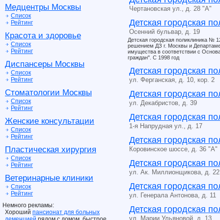
Медцентры Москвы
Чертановская ул., д. 28 "А"
Список
Детская городская п
Рейтинг
Осенний бульвар, д. 19
Красота и здоровье
Детская городская поликлиника № 1
Список
решением ДЗ г. Москвы и Департам
Рейтинг
имущества в соответствии с Основ
граждан". С 1998 год
Диспансеры Москвы
Детская городская п
Список
Рейтинг
ул. Ферганская, д. 10, кор. 2
Стоматологии Москвы
Детская городская п
Список
ул. Декабристов, д. 39
Рейтинг
Детская городская п
Женские консультации
1-я Напрудная ул., д. 17
Список
Рейтинг
Детская городская п
Пластическая хирургия
Коровинское шоссе, д. 36 "А"
Список
Детская городская п
Рейтинг
ул. Ак. Миллионщикова, д. 22
Ветеринарные клиники
Детская городская п
Список
Рейтинг
ул. Генерала Антонова, д. 11
Немного рекламы:
Детская городская п
Хороший
пансионат для больных
ул. Марии Ульяновой, д. 13
деменцией
рядом с домом, быстрое