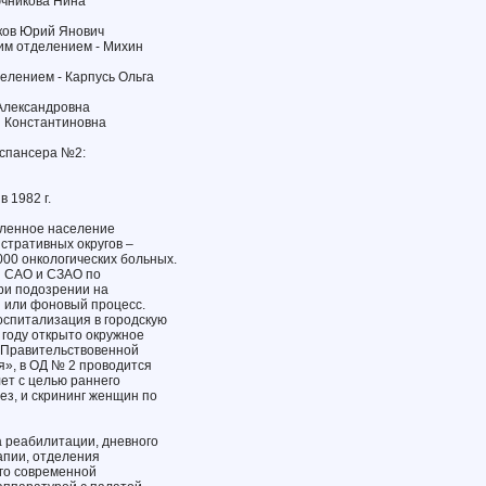
ючникова Нина
ков Юрий Янович
м отделением - Михин
елением - Карпусь Ольга
Александровна
я Константиновна
испансера №2:
 1982 г.
пленное население
стративных округов –
000 онкологических больных.
й САО и СЗАО по
ри подозрении на
 или фоновый процесс.
оспитализация в городскую
 году открыто окружное
 Правительствовенной
», в ОД № 2 проводится
лет с целью раннего
з, и скрининг женщин по
а реабилитации, дневного
апии, отделения
го современной