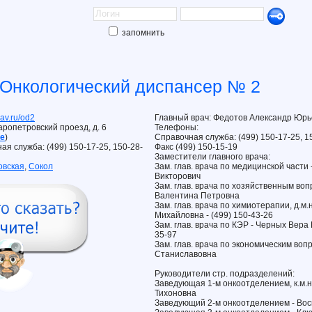
запомнить
Онкологический диспансер № 2
av.ru/od2
Главный врач: Федотов Александр Юрьев
таропетровский проезд, д. 6
Телефоны:
те
)
Справочная служба: (499) 150-17-25, 1
ая служба: (499) 150-17-25, 150-28-
Факс (499) 150-15-19
Заместители главного врача:
овская
,
Сокол
Зам. глав. врача по медицинской части
Викторович
Зам. глав. врача по хозяйственным воп
Валентина Петровна
Зам. глав. врача по химиотерапии, д.м.
Михайловна - (499) 150-43-26
Зам. глав. врача по КЭР - Черных Вера 
35-97
Зам. глав. врача по экономическим воп
Станиславовна
Руководители стр. подразделений:
Заведующая 1-м онкоотделением, к.м.н
Тихоновна
Заведующий 2-м онкоотделением - Во