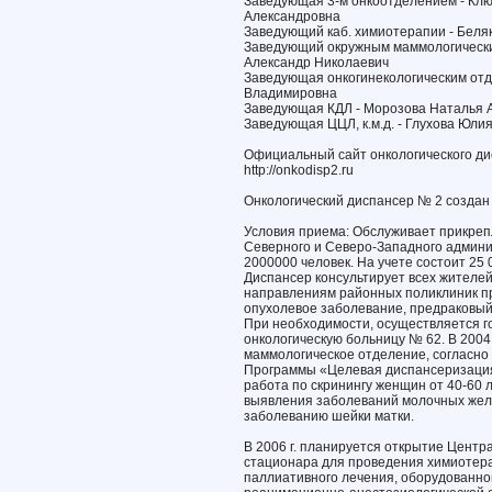
Заведующая 3-м онкоотделением - Кл
Александровна
Заведующий каб. химиотерапии - Беля
Заведующий окружным маммологически
Александр Николаевич
Заведующая онкогинекологическим отд
Владимировна
Заведующая КДЛ - Морозова Наталья 
Заведующая ЦЦЛ, к.м.д. - Глухова Юли
Официальный сайт онкологического д
http://onkodisp2.ru
Онкологический диспансер № 2 создан в
Условия приема: Обслуживает прикре
Северного и Северо-Западного админи
2000000 человек. На учете состоит 25 
Диспансер консультирует всех жителе
направлениям районных поликлиник п
опухолевое заболевание, предраковый
При необходимости, осуществляется г
онкологическую больницу № 62. В 2004
маммологическое отделение, согласно
Программы «Целевая диспансеризация
работа по скринингу женщин от 40-60 
выявления заболеваний молочных желе
заболеванию шейки матки.
В 2006 г. планируется открытие Центр
стационара для проведения химиотер
паллиативного лечения, оборудованно