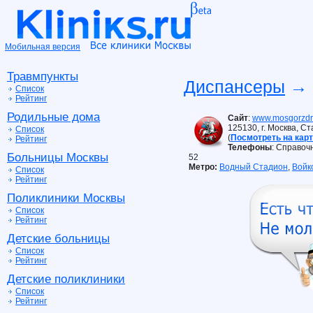
Мобильная версия
Травмпункты
Диспансеры
→ 
Список
Рейтинг
Родильные дома
Сайт
:
www.mosgorzdr
125130, г. Москва, С
Список
(
Посмотреть на кар
Рейтинг
Телефоны
: Справочн
Больницы Москвы
52
Метро:
Водный Стадион
,
Войк
Список
Рейтинг
Поликлиники Москвы
Список
Рейтинг
Детские больницы
Список
Рейтинг
Детские поликлиники
Список
Рейтинг