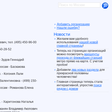
Добавить организацию
Нашли ошибку?
Новости
Желаем вам удобного
ич, тел. (495) 450-96-00
использования
нашей новой
главной страницы
!
50-28-52
Теперь на страницах организаций
можно посмотреть
маршруты
проезда от ближайших станций
 - Зудов Геннадий
метро прямо на карте. С учетом
пробок!
росам - Баскакова
Добавили
два новых раздела
для
прекрасной половины
н. - Когония Лали
человечества!
Валентиновна - (499) 150-
Главная страница теперь стала
интерактивной, упростив
поиск
росам - Романова Елена
рядом с домом
. - Харитонова Наталья
сканян Владимир Акопович