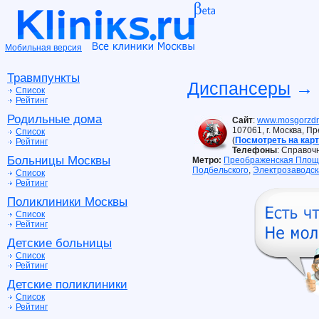
Мобильная версия
Травмпункты
Диспансеры
→ 
Список
Рейтинг
Родильные дома
Сайт
:
www.mosgorzdra
107061, г. Москва, П
Список
(
Посмотреть на кар
Рейтинг
Телефоны
: Справоч
Больницы Москвы
Метро:
Преображенская Площ
Подбельского
,
Электрозаводск
Список
Рейтинг
Поликлиники Москвы
Список
Рейтинг
Детские больницы
Список
Рейтинг
Детские поликлиники
Список
Рейтинг