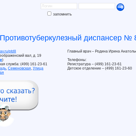
запомнить
Противотуберкулезный диспансер № 
v.ru/ptd8
Главный врач – Родина Ирина Анатолье
реображенский вал, д. 19
те
)
Телефоны:
ная служба: (499) 161-23-61
Регистратура – (499) 161-23-61
адь
,
Семеновская
,
Улица
Детское отделение – (499) 161-23-60
ая